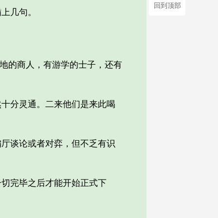
回到顶部
上几句。
各地的商人，有游学的士子，还有
十分灵通。二来他们是来此喝
厅谈论或者对弈，但不乏有识
切完毕之后才能开始正式下