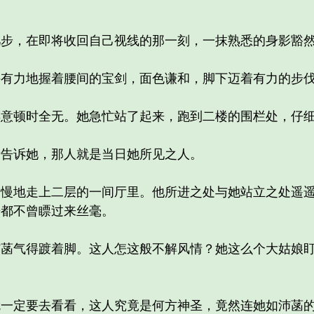
，在即将收回自己视线的那一刻，一抹熟悉的身影豁然
力地握着腰间的宝剑，面色谦和，脚下迈着有力的步伐
顿时全无。她急忙站了起来，跑到二楼的围栏处，仔细
诉她，那人就是当日她所见之人。
地走上二层的一间厅里。他所进之处与她站立之处遥遥
光都不曾瞟过来丝毫。
气得踱着脚。这人怎这般不解风情？她这么个大姑娘盯
定要去看看，这人究竟是何方神圣，竟然连她如沛菡的