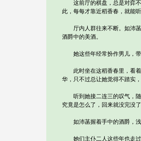
这前厅的棋盘，总是对弈不断
此，每每才靠近稻香春，就能
厅内人群往来不断。如沛菡坐
酒爵中的美酒。
她这些年经常扮作男儿，带着
此时坐在这稻香春里，看着来
华，只不过总让她觉得不踏实
听到她接二连三的叹气，随身
究竟是怎么了，回来就没完没了
如沛菡握着手中的酒爵，浅抿
她们主仆二人这些年也走过不