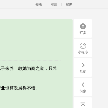
登录
|
注册
|
帮助
打赏
小程序
子来养，教她为商之道，只希
后翻
业也算发展得不错。
前翻