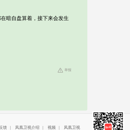
在暗自盘算着，接下来会发生
举报
反馈
|
凤凰卫视介绍
|
视频
|
凤凰卫视