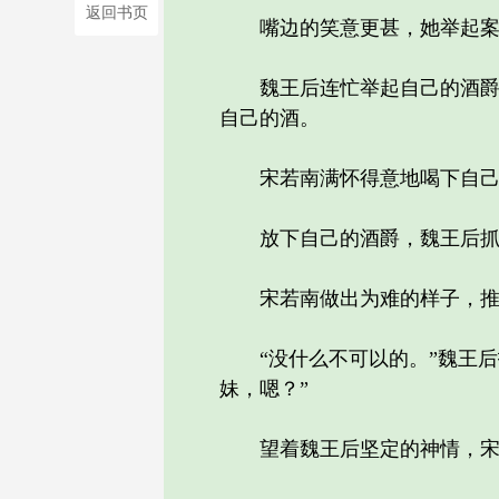
返回书页
嘴边的笑意更甚，她举起案几
魏王后连忙举起自己的酒爵，
自己的酒。
宋若南满怀得意地喝下自己
放下自己的酒爵，魏王后抓着
宋若南做出为难的样子，推辞
“没什么不可以的。”魏王后
妹，嗯？”
望着魏王后坚定的神情，宋若