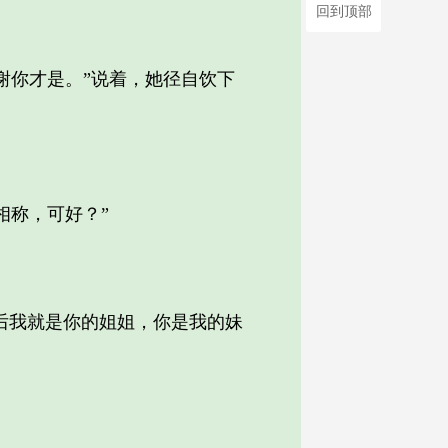
回到顶部
你才是。”说着，她径自饮下
称，可好？”
后我就是你的姐姐，你是我的妹