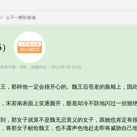
>
公子一醉卧春城
上班族必备
5）
Word模式
本章字数：659
创建时间：2012-05-18 14:55
，那样他一定会很开心的。魏王后苍老的脸颊上，因此
宋若南表面上笑逐颜开，眼底却冷不防地闪过一丝狠
，那女子就算不是魏无忌衷义的女子，跟她也肯定有很
舟，将那女子献给魏王，也不露声色地赶走即将威胁自己