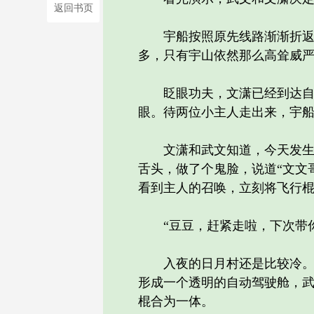
返回书页
宇船按照原先线路渐渐折返，
多，只有宇山依然那么高耸威
眨眼功夫，文潇已经到达自己
眼。待两位小主人走出来，宇
文潇和武文知道，今天发生的
舌头，做了个鬼脸，说道“文文
看到主人的召唤，立刻将飞行
“豆豆，赶紧走啦，下次带你
入夜的日月村还是比较冷。反
形成一个透明的自动驾驶舱，
棍合为一体。