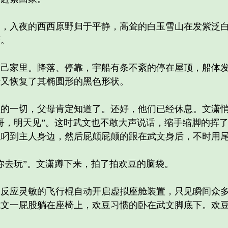
入夜的西西原野归于平静，高耸的白玉雪山在发紫泛白
严。
家里。降落、停靠，宇船有条不紊的停在屋顶，船体发
船又恢复了其椭圆形的黑色形状。
一切，父母肯定知道了。还好，他们已经休息。文潇悄
哥，明天见”。这时武文也不敢大声说话，缩手缩脚的挥
棍叼到主人身边，然后屁颠屁颠的跟在武文身后，不时用
去玩”。文潇蹲下来，拍了拍欢豆的脑袋。
应灵敏的飞行棍自动开启虚拟座舱装置，只见瞬间众多
武文一屁股躺在座椅上，欢豆习惯的卧在武文脚底下。欢