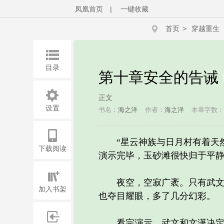
凤凰首页
|
一键收藏
首页
>
穿越重生
目录
第十章安全的告诫
正文
设置
书名：
海之洋
作者：
海之洋
本章字数：2
“星云神族与日月村有着天然
下载阅读
演示完毕，玉砂滩很快归于平
夜空，空寂广袤。只有武文他
加入书架
也夺目耀眼，多了几分幻彩。
看完演示，武文和文潇决定