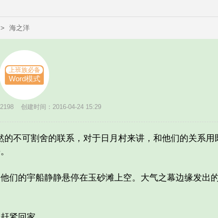
>
海之洋
上班族必备
Word模式
198
创建时间：2016-04-24 15:29
的不可割舍的联系，对于日月村来讲，和他们的关系用既
静。
们的宇船静静悬停在玉砂滩上空。大气之幕边缘发出的
赶紧回家。