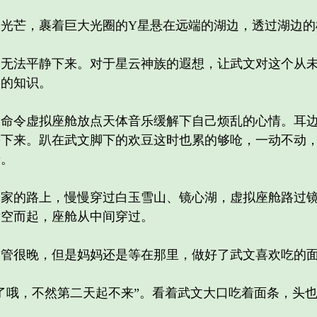
芒，裹着巨大光圈的Y星悬在远端的湖边，透过湖边的
法平静下来。对于星云神族的遐想，让武文对这个从未
多的知识。
令虚拟座舱放点天体音乐缓解下自己烦乱的心情。耳边
松下来。趴在武文脚下的欢豆这时也累的够呛，一动不动
着。
的路上，慢慢穿过白玉雪山、镜心湖，虚拟座舱路过镜
腾空而起，座舱从中间穿过。
很晚，但是妈妈还是等在那里，做好了武文喜欢吃的
哦，不然第二天起不来”。看着武文大口吃着面条，头也