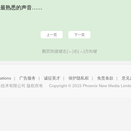
最熟悉的声音……
上一页
下一页
翻页快捷键左(←)右(→)方向键
tions
|
广告服务
|
诚征英才
|
保护隐私权
|
免责条款
|
意见
技术有限公司 版权所有
Copyright © 2015 Phoenix New Media Limited