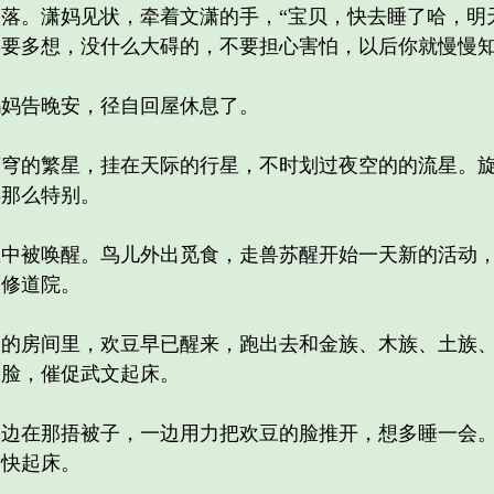
。潇妈见状，牵着文潇的手，“宝贝，快去睡了哈，明
要多想，没什么大碍的，不要担心害怕，以后你就慢慢知
妈告晚安，径自回屋休息了。
的繁星，挂在天际的行星，不时划过夜空的的流星。旋
得那么特别。
被唤醒。鸟儿外出觅食，走兽苏醒开始一天新的活动，
和修道院。
房间里，欢豆早已醒来，跑出去和金族、木族、土族、
的脸，催促武文起床。
在那捂被子，一边用力把欢豆的脸推开，想多睡一会。
赶快起床。