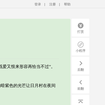
登录
|
注册
|
帮助
打赏
小程序
爱又恨来形容再恰当不过”。
后翻
暗紫色的光芒让日月村在夜间
前翻