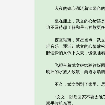
入夜的镜心湖泛着淡绿色的光
坐在船上，武文的心绪还是无
迫不及待想了解和星云神族更
夜空璀璨，繁星点点。武文命
轻音乐，逐渐让武文的心情放
眼惺忪的又低下头去，慢慢睡
飞棍带着武文继续驶往饭回家
晚归的水族人致敬，两道水墙
不久，武文到到了家里。尽管
“文文，以后回家不要太晚了
顺手收拾东西。