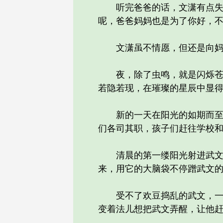
听完爸爸的话，文潇有点失落
呢，爸爸妈妈也是为了你好，不
文潇虽不情愿，但还是向妈
夜，除了虫鸣，就是闪烁苍穹
若隐若现，在璀璨的星辰中显
新的一天在阳光的如期而至中
们各司其职，孩子们赶往学校
清晨的第一缕阳光射进武文的
来，用它的大脑袋不停蹭武文
受不了欢豆捣乱的武文，一边
变着法儿想把武文弄醒，让他