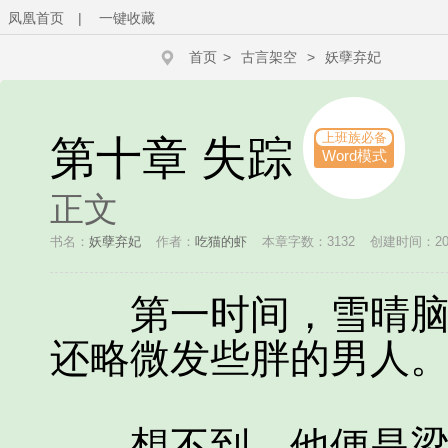
凤凰首页
|
一键收藏
首页
>
古言架空
>
妖孽弃妃
上班族必备
第十章 失踪
Word模式
正文
书名：
妖孽弃妃
作者：
吃猫的虾
本章字数：3132
创建时间：2014
第一时间，雪晴脑子
还略微发些胖的男人
想不到，他便是梁温