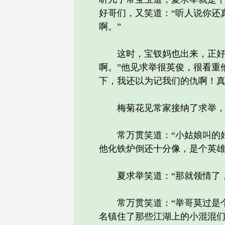
好哥们，又笑道：“听人说你还
啊。”
这时，宝钗妈也出来，正好听
啊。”他见求举很英俊，很看重
下，我还以为记我们的仇啊！真
梅菊花见常家接纳了求举，笑
常万贯笑道：“小姑娘叫的好
他化铁炉倒还十分像，是个英雄
夏求举笑道：“那就领情了，
常万贯笑道：“举哥莫过是个
名镇住了那些江湖上的小混混们