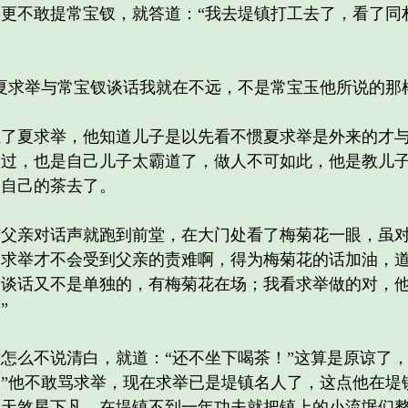
不敢提常宝钗，就答道：“我去堤镇打工去了，看了同
求举与常宝钗谈话我就在不远，不是常宝玉他所说的那
夏求举，他知道儿子是以先看不惯夏求举是外来的才与
不过，也是自己儿子太霸道了，做人不可如此，他是教儿
喝自己的茶去了。
亲对话声就跑到前堂，在大门处看了梅菊花一眼，虽对
求举才不会受到父亲的责难啊，得为梅菊花的话加油，道
们谈话又不是单独的，有梅菊花在场；我看求举做的对，
”
么不说清白，就道：“还不坐下喝茶！”这算是原谅了，
”他不敢骂求举，现在求举已是堤镇名人了，这点他在堤
个天煞星下凡，在堤镇不到一年功夫就把镇上的小流氓们