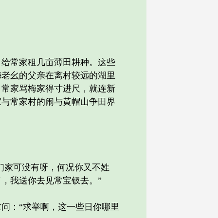
给常家租几亩薄田耕种。这些
梅老幺的父亲在离村较远的湖里
。常家骂梅家得寸进尺，就连新
家与常家村的闹与黄帽山争田界
们家可没有呀，何况你又不姓
，我送你去见常宝钗去。”
问：“求举啊，这一些日你哪里