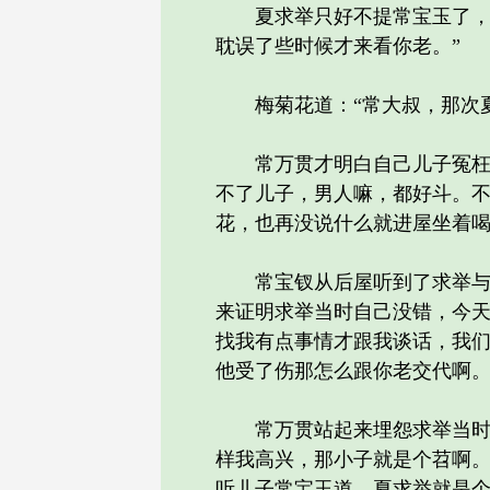
夏求举只好不提常宝玉了，更
耽误了些时候才来看你老。”
梅菊花道：“常大叔，那次夏
常万贯才明白自己儿子冤枉了
不了儿子，男人嘛，都好斗。
花，也再没说什么就进屋坐着
常宝钗从后屋听到了求举与父
来证明求举当时自己没错，今天
找我有点事情才跟我谈话，我
他受了伤那怎么跟你老交代啊。
常万贯站起来埋怨求举当时怎
样我高兴，那小子就是个苕啊。
听儿子常宝玉道，夏求举就是