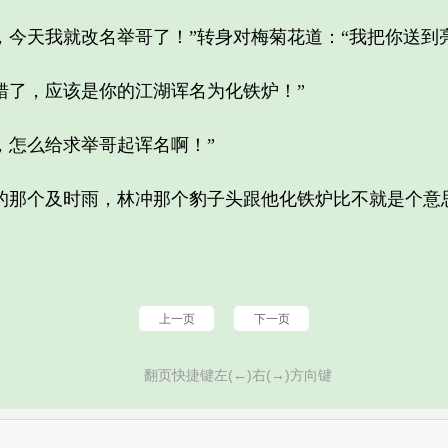
天我就改名举哥了！”转身对梅菊花道：“我把你送到亮
了，应该是你的江湖诨名为化铁炉！”
怎么给求举哥起诨名啊！”
那个及时雨，林冲那个豹子头跟他化铁炉比不就是个意
上一页
下一页
翻页快捷键左(←)右(→)方向键