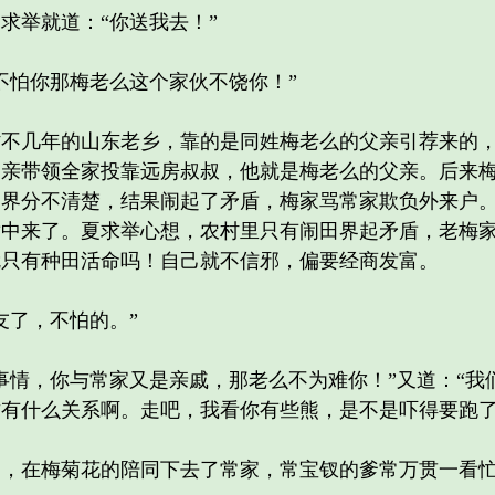
举就道：“你送我去！”
怕你那梅老么这个家伙不饶你！”
几年的山东老乡，靠的是同姓梅老么的父亲引荐来的，
父亲带领全家投靠远房叔叔，他就是梅老么的父亲。后来
田界分不清楚，结果闹起了矛盾，梅家骂常家欺负外来户
盾中来了。夏求举心想，农村里只有闹田界起矛盾，老梅
就只有种田活命吗！自己就不信邪，偏要经商发富。
了，不怕的。”
情，你与常家又是亲戚，那老么不为难你！”又道：“我
有什么关系啊。走吧，我看你有些熊，是不是吓得要跑了
在梅菊花的陪同下去了常家，常宝钗的爹常万贯一看忙