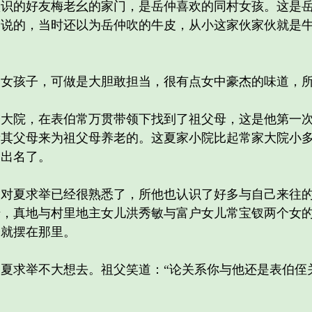
的好友梅老幺的家门，是岳仲喜欢的同村女孩。这是岳
己说的，当时还以为岳仲吹的牛皮，从小这家伙家伙就是
孩子，可做是大胆敢担当，很有点女中豪杰的味道，所
院，在表伯常万贯带领下找到了祖父母，这是他第一次
责其父母来为祖父母养老的。这夏家小院比起常家大院小
慢出名了。
夏求举已经很熟悉了，所他也认识了好多与自己来往的
错，真地与村里地主女儿洪秀敏与富户女儿常宝钗两个女
子就摆在那里。
求举不大想去。祖父笑道：“论关系你与他还是表伯侄