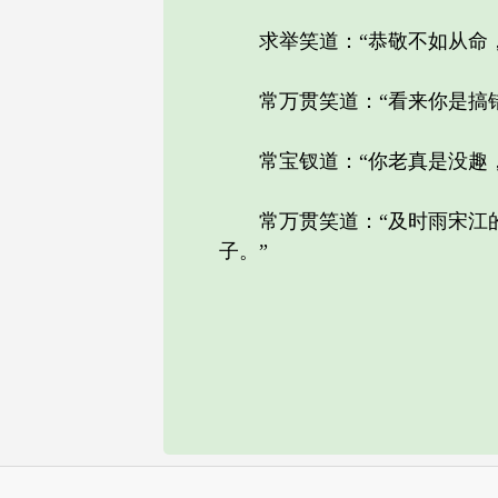
求举笑道：“恭敬不如从命，今
常万贯笑道：“看来你是搞错
常宝钗道：“你老真是没趣，
常万贯笑道：“及时雨宋江的
子。”