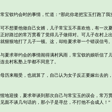
宝钗约会时的事情，忙道：“那此你老把宝玉打跑了我实
不想要他做自己女婿，儿子常宝玉不喜欢他，有一次夏
，正好路过的常万贯看了觉得儿子做得对。可儿子在村上
方就狠狠地打了儿子一顿。这，却给夏求举一个错误信号
夏求举约会的事情闹得满村风雨，常宝钗的娘听信了儿
，连去村私塾上学都不同意了。
历来顺受，也就算了，自己认为女子反正要嫁出去的，
地迎接，夏求举谈到那次自己与常宝玉的误会，常万贯
见面不谈几句话的，那小子是寻岔，不打他不会成人！”