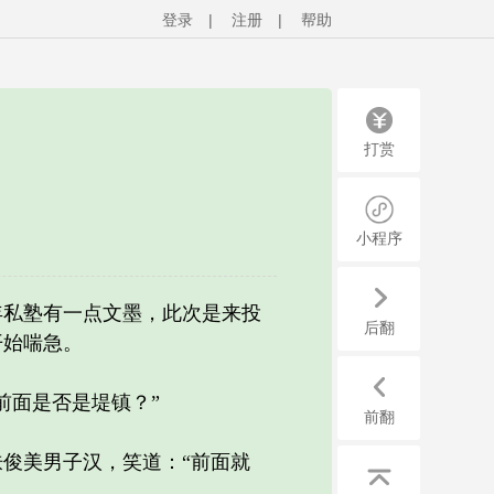
登录
|
注册
|
帮助
打赏
小程序
私塾有一点文墨，此次是来投
后翻
开始喘急。
面是否是堤镇？”
前翻
俊美男子汉，笑道：“前面就