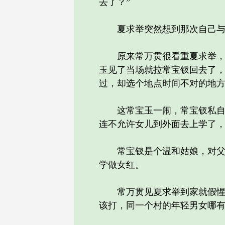
去了？”
夏求举突然想到那次自己与常
原来常万贯很看重夏求举，可
玉见了当场就拉常宝钗回去了
过，却选个地点时间不对的地
这常宝玉一闹，常宝钗私自与
连不允许女儿到外面去上学了
常宝钗是个温和姑娘，对父母
学做女红。
常万贯见夏求举到家就假惺惺
该打，同一个村的年轻男女哪有