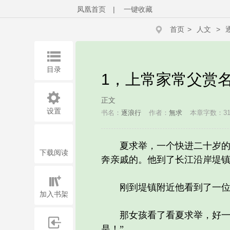
凤凰首页
|
一键收藏
首页
>
人文
>
目录
1，上常家常父赏
正文
设置
书名：
逐浪行
作者：
無求
本章字数：31
夏求举，一个快进二十岁的大
下载阅读
奔亲戚的。他到了长江沿岸堤
刚到堤镇附近他看到了一位女
加入书架
那女孩看了看夏求举，好一个
是！”