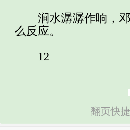
涧水潺潺作响，邓彩
么反应。
12
翻页快捷