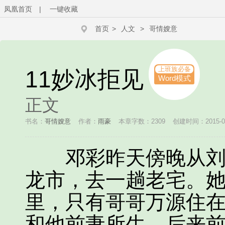
凤凰首页
|
一键收藏
首页
>
人文
>
哥情嫂意
上班族必备
11妙冰拒见
Word模式
正文
书名：
哥情嫂意
作者：
雨豪
本章字数：2309
创建时间：2015-07-
邓彩昨天傍晚从刘龙
龙市，去一趟老宅。
里，只有哥哥万源住
和他前妻所生，后来