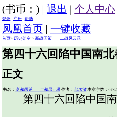
(书币：)
|
退出
|
个人中心
登录
|
注册
|
帮助
凤凰首页
|
一键收藏
首页
>
历史架空
>
新战国策——二战风云录
第四十六回陷中国南北
正文
书名：
新战国策——二战风云录
作者：
邹木清
本章字数：6782
第四十六回陷中国南北