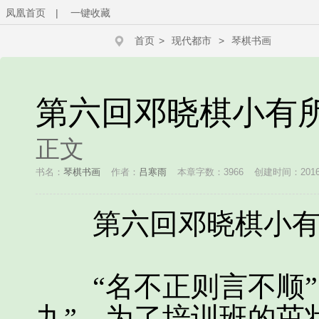
凤凰首页
|
一键收藏
首页
>
现代都市
>
琴棋书画
第六回邓晓棋小有
正文
书名：
琴棋书画
作者：
吕寒雨
本章字数：3966
创建时间：2016-0
第六回邓晓棋小有
“名不正则言不顺”
九”。为了培训班的茁