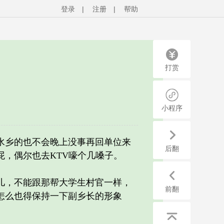
登录
|
注册
|
帮助
打赏
小程序
乡的也不会晚上没事再回单位来
后翻
，偶尔也去KTV嚎个几嗓子。
儿，不能跟那帮大学生村官一样，
前翻
怎么也得保持一下副乡长的形象