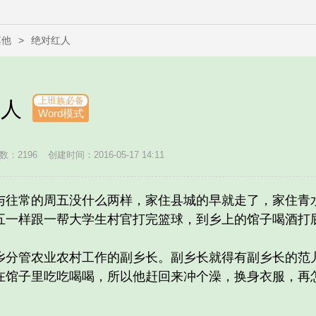
其他
>
绝对红人
上班族必备
女人
Word模式
数：2196
创建时间：2016-05-17 14:11
常的周五没什么两样，家住县城的早就走了，家住青水
五一样跟一帮大学生村官打完篮球，到乡上的馆子喝酒打屁
分管农业农村工作的副乡长。副乡长就得有副乡长的范
在馆子里吃吃喝喝，所以他赶回来冲个澡，换身衣服，再