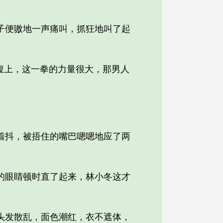
便嗷地一声痛叫，抓狂地叫了起
腹上，这一拳的力量很大，那男人
抖，被捂住的嘴巴嗯嗯地应了两
眼睛顿时直了起来，林小冬这才
发散乱，面色潮红，衣不遮体，