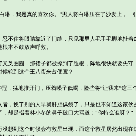
琳，我是真的喜欢你。”男人将白琳压在了沙发上，一
不住将眼睛靠近了门缝，只见那男人毛手毛脚地扯着白
她根本不敢放声呼救。
叉圈圈，那裙子都被撩到了腿根，阵地很快就要失守，
时候轮到这个王八蛋来占便宜？
冠，猛地推开门，压着嗓子低喝，险些将“让我来”这三
，换了别的人早就肝胆俱裂了，只是也不知道这家伙是
了，却是指着林小冬的鼻子破口大骂道：“你特么谁呀？”
想到这个时候会有救星出现，而这个救星居然出现在