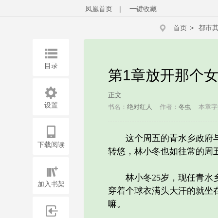
凤凰首页
|
一键收藏
首页
>
都市
目录
第1章放开那个
正文
设置
书名：
绝对红人
作者：
冬虫
本章字
这个周五的青水乡政府与往
下载阅读
转悠，林小冬也如往常的周
林小冬25岁，现任青水乡
加入书架
穿着个球衣满头大汗的就坐
嘛。