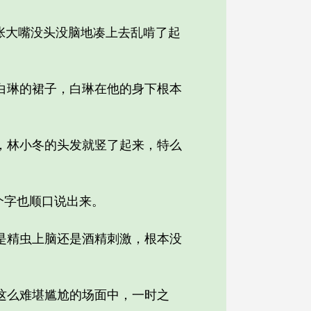
张大嘴没头没脑地凑上去乱啃了起
琳的裙子，白琳在他的身下根本
林小冬的头发就竖了起来，特么
个字也顺口说出来。
精虫上脑还是酒精刺激，根本没
这么难堪尴尬的场面中，一时之