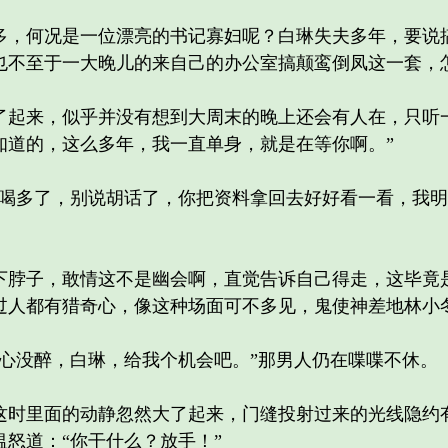
何况是一位漂亮的书记寡妇呢？白琳失夫多年，要说搞
也不至于一大晚儿的来自己的办公室搞颠鸾倒凤这一套，
来，似乎并没有想到大周末的晚上还会有人在，只听一
知道的，这么多年，我一直单身，就是在等你啊。”
多了，别说胡话了，你把资料拿回去好好看一看，我明
子，敢情这不是幽会啊，直觉告诉自己得走，这毕竟是
过人都有猎奇心，像这种场面可不多见，鬼使神差地林小
没醉，白琳，给我个机会吧。”那男人仍在喋喋不休。
里面的动静忽然大了起来，门缝投射过来的光线隐约有
怒道：“你干什么？放手！”