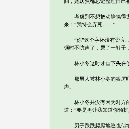
间，她居然都忘记整理自己
考虑到不想把动静搞得太大
来：“我特么弄死……”
“你”这个字还没有说完，
顿时不吭声了，尿了一裤子
林小冬这时才垂下头在他的
那男人被林小冬的狠厉吓住
声。
林小冬并没有因为对方的服
道：“要是再让我知道你骚扰
男子跌跌爬爬地逃也似地奔