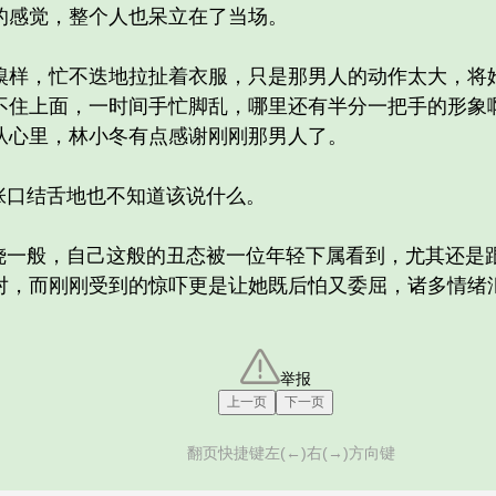
的感觉，整个人也呆立在了当场。
，忙不迭地拉扯着衣服，只是那男人的动作太大，将她
不住上面，一时间手忙脚乱，哪里还有半分一把手的形象
从心里，林小冬有点感谢刚刚那男人了。
口结舌地也不知道该说什么。
一般，自己这般的丑态被一位年轻下属看到，尤其还是
对，而刚刚受到的惊吓更是让她既后怕又委屈，诸多情绪
举报
上一页
下一页
翻页快捷键左(←)右(→)方向键