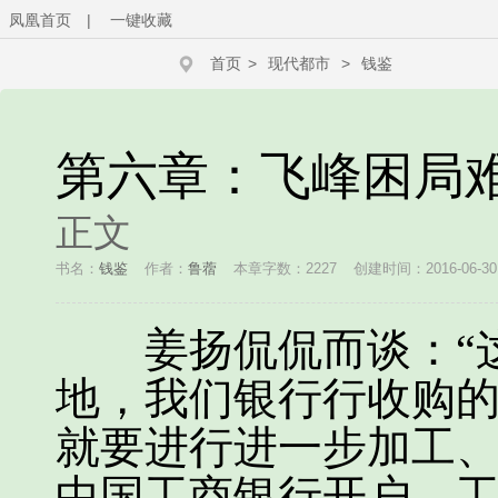
凤凰首页
|
一键收藏
首页
>
现代都市
>
钱鉴
第六章：飞峰困局
正文
书名：
钱鉴
作者：
鲁蓿
本章字数：2227
创建时间：2016-06-30 
姜扬侃侃而谈：“这
地，我们银行行收购
就要进行进一步加工
中国工商银行开户，