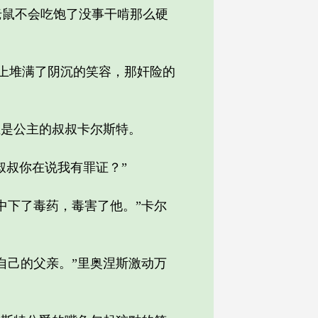
鼠不会吃饱了没事干啃那么硬
上堆满了阴沉的笑容，那奸险的
是公主的叔叔卡尔斯特。
叔你在说我有罪证？”
下了毒药，毒害了他。”卡尔
己的父亲。”里奥涅斯激动万