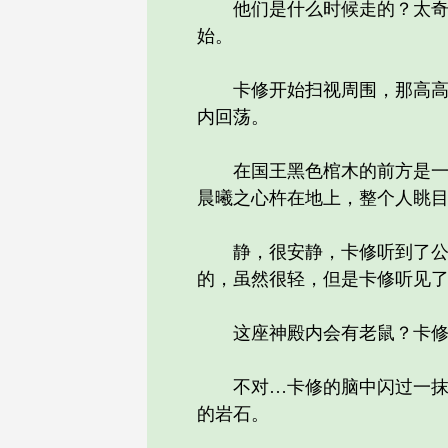
他们是什么时候走的？太奇怪
始。
卡修开始扫视周围，那高高挂
内回荡。
在国王黑色棺木的前方是一尊
晨曦之心杵在地上，整个人眺
静，很安静，卡修听到了公主
的，虽然很轻，但是卡修听见
这座神殿内会有老鼠？卡修皱
不对…卡修的脑中闪过一抹火
的岩石。