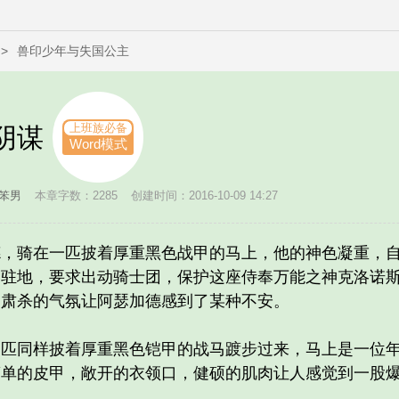
>
兽印少年与失国公主
上班族必备
阴谋
Word模式
笨男
本章字数：2285
创建时间：2016-10-09 14:27
骑在一匹披着厚重黑色战甲的马上，他的神色凝重，自
的驻地，要求出动骑士团，保护这座侍奉万能之神克洛诺
围肃杀的气氛让阿瑟加德感到了某种不安。
同样披着厚重黑色铠甲的战马踱步过来，马上是一位年
简单的皮甲，敞开的衣领口，健硕的肌肉让人感觉到一股