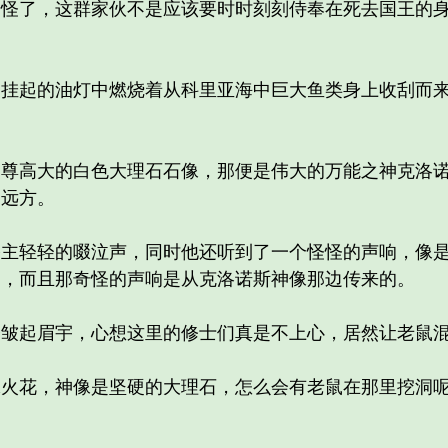
了，这群家伙不是应该要时时刻刻侍奉在死去国王的身
起的油灯中燃烧着从科里亚海中巨大鱼类身上收刮而来
高大的白色大理石石像，那便是伟大的万能之神克洛诺
目远方。
轻轻的啜泣声，同时他还听到了一个怪怪的声响，像是
了，而且那奇怪的声响是从克洛诺斯神像那边传来的。
起眉宇，心想这里的修士们真是不上心，居然让老鼠混
花，神像是坚硬的大理石，怎么会有老鼠在那里挖洞呢