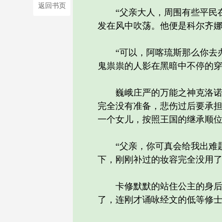
返回书页
“父亲大人，周围有些平民在
发在风中吹荡。他便是科尔齐
“可以，阿喀琉斯那么你去办
鬼祟祟的人影在黑暗中不停的
巍峨庄严的万能之神克洛诺斯
完全没有准备，悲伤过后要承
一个女儿，按照王国的继承顺
“父亲，你可真会给我出难题
下，刚刚补过的妆容完全没用
卡修默默的站住公主的身后，
了，连刚才诵咏经文的低等修