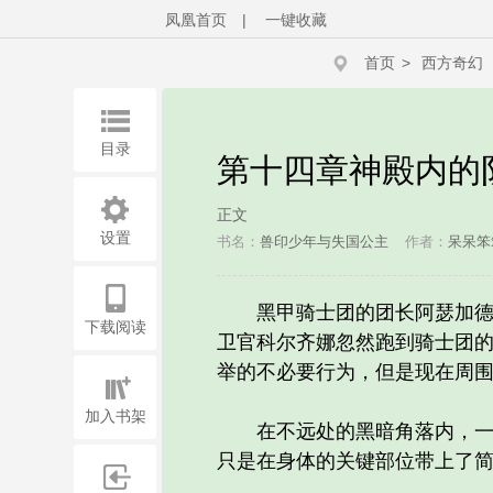
凤凰首页
|
一键收藏
首页
>
西方奇幻
目录
第十四章神殿内的
正文
设置
书名：
兽印少年与失国公主
作者：
呆呆笨
黑甲骑士团的团长阿瑟加德，
下载阅读
卫官科尔齐娜忽然跑到骑士团
举的不必要行为，但是现在周
加入书架
在不远处的黑暗角落内，一匹
只是在身体的关键部位带上了