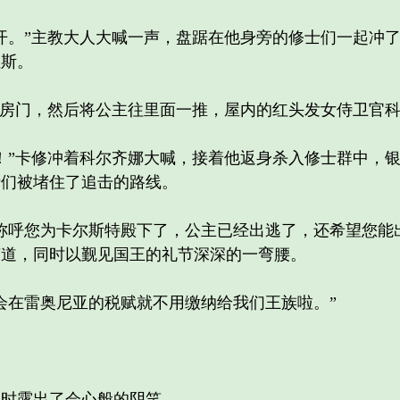
。”主教大人大喊一声，盘踞在他身旁的修士们一起冲了
涅斯。
房门，然后将公主往里面一推，屋内的红头发女侍卫官科
”卡修冲着科尔齐娜大喊，接着他返身杀入修士群中，银
士们被堵住了追击的路线。
呼您为卡尔斯特殿下了，公主已经出逃了，还希望您能出
声道，同时以觐见国王的礼节深深的一弯腰。
在雷奥尼亚的税赋就不用缴纳给我们王族啦。”
时露出了会心般的阴笑