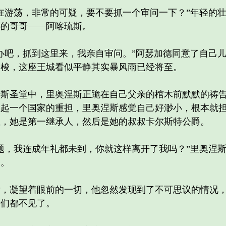
游荡，非常的可疑，要不要抓一个审问一下？”年轻的壮
娜的哥哥——阿喀琉斯。
吧，抓到这里来，我亲自审问。”阿瑟加德同意了自己儿
穿梭，这座王城看似平静其实暴风雨已经将至。
圣堂中，里奥涅斯正跪在自己父亲的棺木前默默的祷告
担起一个国家的重担，里奥涅斯感觉自己好渺小，根本就
位，她是第一继承人，然后是她的叔叔卡尔斯特公爵。
，我连成年礼都未到，你就这样离开了我吗？”里奥涅斯
了。
凝望着眼前的一切，他忽然发现到了不可思议的情况，
士们都不见了。