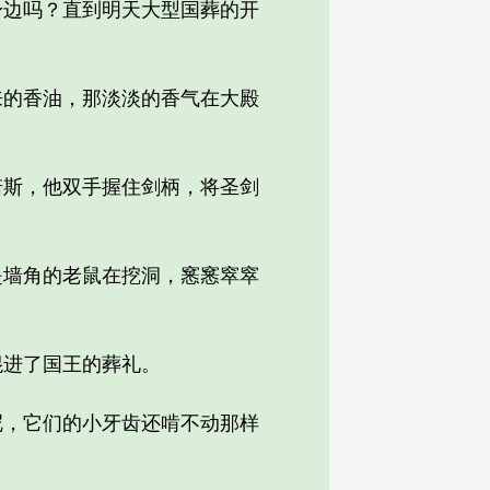
边吗？直到明天大型国葬的开
的香油，那淡淡的香气在大殿
斯，他双手握住剑柄，将圣剑
墙角的老鼠在挖洞，窸窸窣窣
进了国王的葬礼。
，它们的小牙齿还啃不动那样