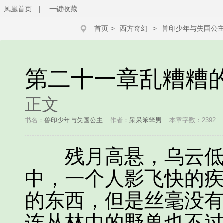
凤凰首页
|
一键收藏
首页
>
西方奇幻
>
兽印少年与失国公
第二十一章乱糟糟
正文
书名：
兽印少年与失国公主
作者：
呆呆笨笨男
本章字数：2392
残月高悬，乌云低沉
中，一个人影飞快的
的东西，但是丝毫没
连丛林中的野兽也不