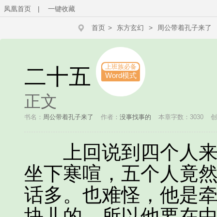
凤凰首页
|
一键收藏
首页
>
东方玄幻
>
周公带着孔子来了
上班族必备
二十五
Word模式
正文
书名：
周公带着孔子来了
作者：
没事找事的
本章字数：3030
创
上回说到四个人来到
坐下寒喧，五个人竟
话多。也难怪，他是
块儿的，所以他要在