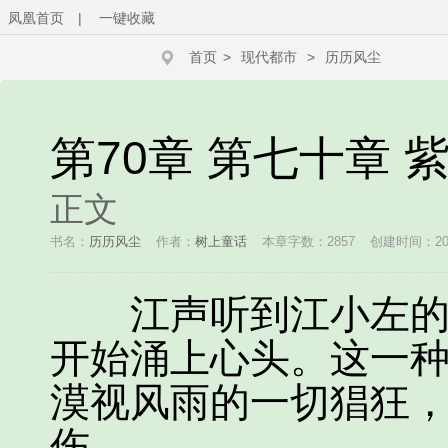
凤凰首页
|
一键收藏
首页
>
现代都市
>
历历风尘
第70章 第七十章 
正文
书名：
历历风尘
作者：
树上童话
本章字数：2857
创建时间：2018
江声听到江小左的喊
开始涌上心头。这一
漠视风雨的一切猖狂
伤。