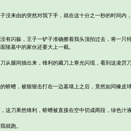
没来由的突然对我下手，就在这十分之一秒的时间内，
有闪躲，王子一铲子准确擦着我头顶拍过去，将一只特
上面陵墓中的家伙还要大上一截。
从腿间抽出来，锋利的藏刀上寒光闪现，看到这凌厉刀
蛴螬，被狠狠击打在一边墓墙上之后，竟然如同橡皮球
这刀果然锋利，蛴螬被直接在空中切成两段，绿色汁液
我就跑。