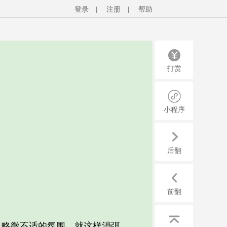
登录
|
注册
|
帮助
打赏
小程序
后翻
前翻
略微不适的氛围，就这样消弭