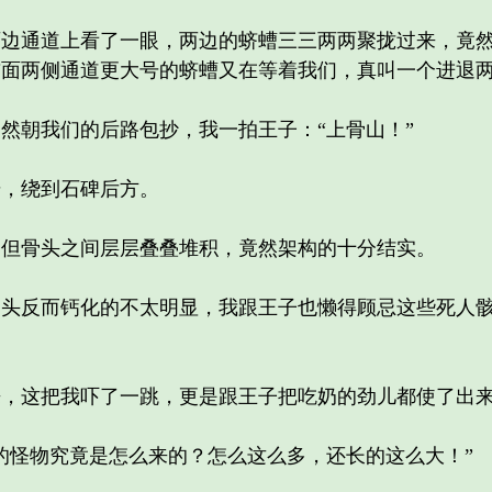
通道上看了一眼，两边的蛴螬三三两两聚拢过来，竟然
前面两侧通道更大号的蛴螬又在等着我们，真叫一个进退
朝我们的后路包抄，我一拍王子：“上骨山！”
，绕到石碑后方。
骨头之间层层叠叠堆积，竟然架构的十分结实。
反而钙化的不太明显，我跟王子也懒得顾忌这些死人骸
这把我吓了一跳，更是跟王子把吃奶的劲儿都使了出
怪物究竟是怎么来的？怎么这么多，还长的这么大！”