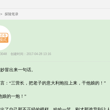
>
探陵笔录
族必备
d模式
048
创建时间：2017-04-28 13:16
妙冒出来一句话。
：“三营长，把老子的意大利炮拉上来，干他娘的！”
娘的一炮！”
了自己那不正经的模样，哈哈一笑，刚才那诡异到让人