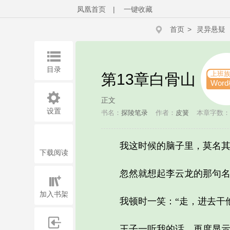
凤凰首页
|
一键收藏
首页
>
灵异悬疑
目录
上班
第13章白骨山
Wor
正文
设置
书名：
探陵笔录
作者：
皮簧
本章字数：3
我这时候的脑子里，莫名其
下载阅读
忽然就想起李云龙的那句名言
加入书架
我顿时一笑：“走，进去干他
王子一听我的话，再度显示出