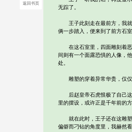
返回书页
无踪了。
王子此刻走在最前方，我就紧
俩一步踏入，便来到了前方石
在这石室里，四面雕刻着恶鬼
间则有一个面露恐惧的人像，
处。
雕塑的穿着异常华贵，仅仅一
后赵皇帝石虎恨极了自己这个
里的摆设，或许正是千年前的
就在此时，王子还在这雕塑周
偏僻而刁钻的角度里，我赫然