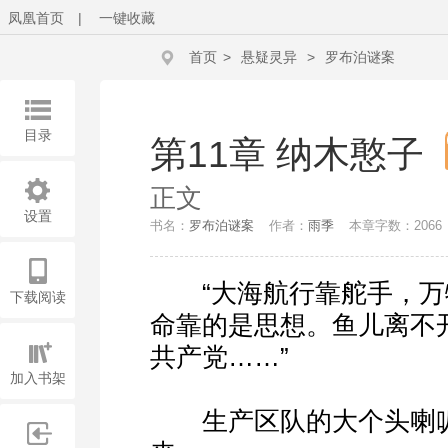
凤凰首页
|
一键收藏
首页
>
悬疑灵异
>
罗布泊谜案
目录
第11章 纳木憨子
正文
设置
书名：
罗布泊谜案
作者：
雨季
本章字数：2066
“大海航行靠舵手，万
下载阅读
命靠的是思想。鱼儿离不
共产党……”
加入书架
生产区队的大个头喇叭