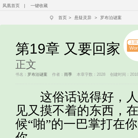
凤凰首页
|
一键收藏
首页
>
悬疑灵异
>
罗布泊谜案
上班
第19章 又要回家
Wo
正文
书名：
罗布泊谜案
作者：
雨季
本章字数：2028
创建时间：2018-1
这俗话说得好，人生
见又摸不着的东西，
候“啪”的一巴掌打在
你。