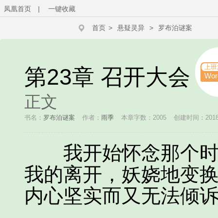
凤凰首页
|
一键收藏
首页
>
悬疑灵异
>
罗布泊谜案
上班
第23章 召开大会
Wo
正文
书名：
罗布泊谜案
作者：
雨季
本章字数：2005
创建时间：2018-1
我开始怀念那个时节
我的离开，妖娆地变
内心坚实而又无法倾