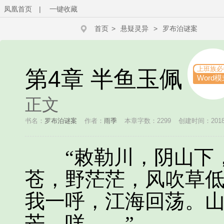
凤凰首页
|
一键收藏
首页
>
悬疑灵异
>
罗布泊谜案
上班族必
第4章 半鱼玉佩
Word模
正文
书名：
罗布泊谜案
作者：
雨季
本章字数：2299
创建时间：2018-1
“敕勒川，阴山下，
苍，野茫茫，风吹草
我一呼，江海回荡。
芒。咩……”