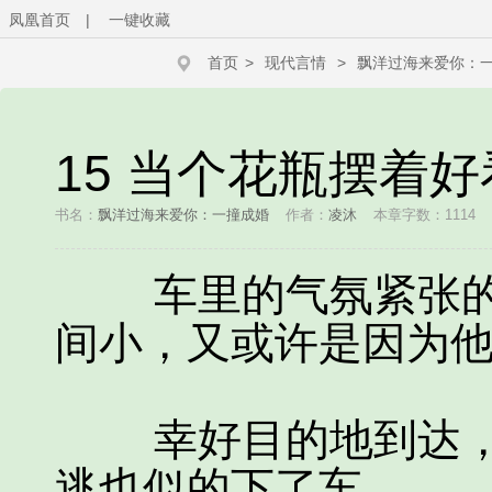
凤凰首页
|
一键收藏
首页
>
现代言情
>
飘洋过海来爱你：
15 当个花瓶摆着好
书名：
飘洋过海来爱你：一撞成婚
作者：
凌沐
本章字数：1114
车里的气氛紧张的
间小，又或许是因为
幸好目的地到达，
逃也似的下了车。