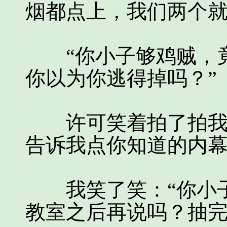
烟都点上，我们两个
“你小子够鸡贼，竟
你以为你逃得掉吗？”
许可笑着拍了拍我的
告诉我点你知道的内幕
我笑了笑：“你小子
教室之后再说吗？抽完