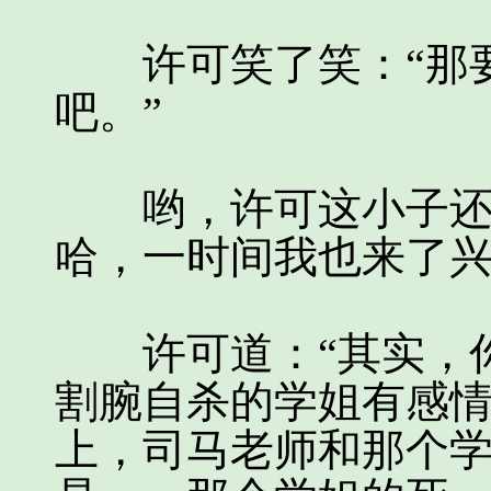
许可笑了笑：“那要
吧。”
哟，许可这小子还知
哈，一时间我也来了兴
许可道：“其实，你
割腕自杀的学姐有感
上，司马老师和那个