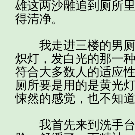
雄这两沙雕追到厕所
得清净。
我走进三楼的男厕所
炽灯，发白光的那一
符合大多数人的适应
厕所要是用的是黄光
悚然的感觉，也不知
我首先来到洗手台前