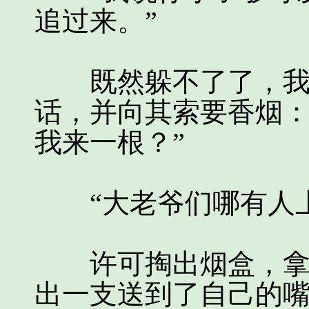
追过来。”
既然躲不了了，我只
话，并向其索要香烟：
我来一根？”
“大老爷们哪有人上
许可掏出烟盒，拿出
出一支送到了自己的