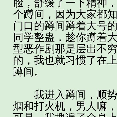
脸，舒缓了一下精神
个蹲间，因为大家都
门口的蹲间蹲着大号
同学整蛊，趁你蹲着
型恶作剧那是层出不
的，我也就习惯了在
蹲间。
我进入蹲间，顺势蹲
烟和打火机，男人嘛