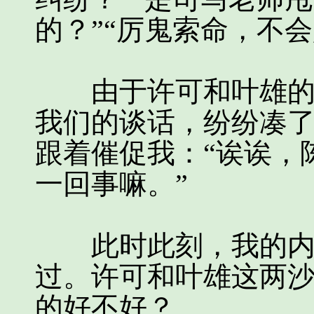
的？”“厉鬼索命，不会
由于许可和叶雄的大
我们的谈话，纷纷凑
跟着催促我：“诶诶，
一回事嘛。”
此时此刻，我的内心
过。许可和叶雄这两
的好不好？