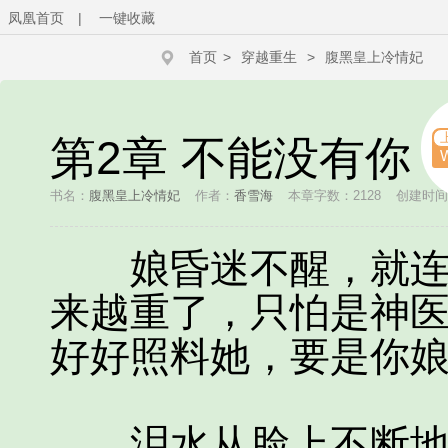
凤凰首页
|
一键收藏
首页
>
穿越重生
>
腹黑皇上冷情妃
第2章 不能没有你
书名：
腹黑皇上冷情妃
作者：
香雪海
本章字数：2128
创建时间：2
娘昏迷不醒，就连大
来越重了，只怕是神
好好照料她，要是你娘
泪水从脸上不断地滑