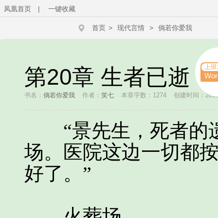
凤凰首页
|
一键收藏
首页
>
现代言情
>
倘若你爱我
上班
第20章 生者已逝
Wo
书名：
倘若你爱我
作者：
笑七
本章字数：1274
创建时间：2019-0
“景先生，死者的遗
场。医院这边一切都
好了。”
火葬场……