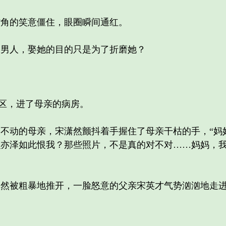
角的笑意僵住，眼圈瞬间通红。
人，娶她的目的只是为了折磨她？
区，进了母亲的病房。
动的母亲，宋潇然颤抖着手握住了母亲干枯的手，“妈
么亦泽如此恨我？那些照片，不是真的对不对……妈妈，
被粗暴地推开，一脸怒意的父亲宋英才气势汹汹地走进