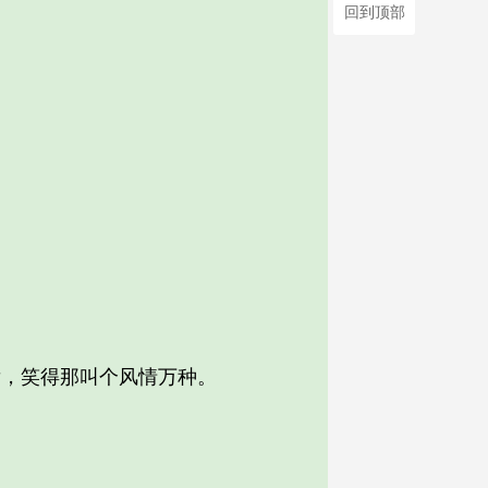
回到顶部
，笑得那叫个风情万种。