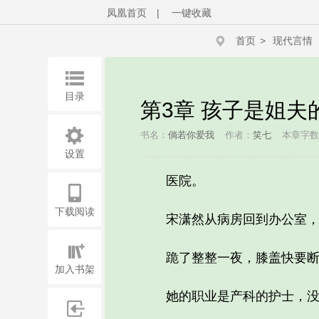
凤凰首页
|
一键收藏
首页
>
现代言情
目录
第3章 孩子是姐夫
书名：
倘若你爱我
作者：
笑七
本章字数：
设置
医院。
下载阅读
宋潇然从病房回到办公室，
跪了整整一夜，膝盖快要断裂
加入书架
她的职业是产科的护士，没