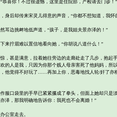
恭喜你！不过很遗憾，这里是住院部，产检请去门诊！
身后却传来宋灵儿得意的声音，“你都不想知道，我怀的
耳边挑衅地低声道，“孩子，是我姐夫景亦泽的！”
来拧眉难以置信地看向她，“你胡说八道什么！”
，甚是满意，拉着她往旁边的走廊处走了几步，抱起手
喜欢的人是我，只因为你那个贱人母亲害死了他妈妈，所
，他觉得不好玩了……再加上你，恶毒地找人轮/奸了亦
服口袋里的手早已紧紧攥成了拳头，但面上她却只是淡
亦泽，那我明确地告诉你：我死也不会离婚！”
办公室走去。