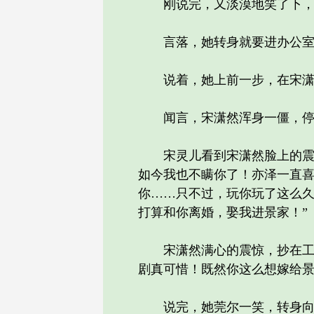
刚说完，又淡漠地笑了下，“
言落，她转身就要进办公室，
说着，她上前一步，在宋潇然
闻言，宋潇然浑身一僵，停下
宋灵儿看到宋潇然脸上的震惊
如今我也不瞒你了！亦泽一直
你……只不过，玩你玩了这么久
打算和你离婚，娶我进景家！”
宋潇然满心的震惊，抄在工作
剧真可惜！既然你这么想嫁给景
说完，她莞尔一笑，转身向