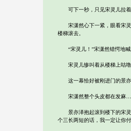
可下一秒，只见宋灵儿拉着她
宋潇然心下一紧，眼看宋灵儿
楼梯滚去。
“宋灵儿！”宋潇然错愕地喊
宋灵儿惨叫着从楼梯上咕噜
这一幕恰好被刚进门的景亦泽
宋潇然整个头皮都在发麻…
景亦泽抱起滚到楼下的宋灵儿
个三长两短的话，我一定让你付