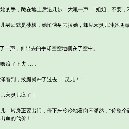
的手，跪在地上后退几步，大吼一声，“姐姐，不要，不
身后就是楼梯，她忙俯身去拉她，却见宋灵儿冲她阴毒
了一声，伸出去的手却空空地横在了空中。
噜滚了下去……
看到，拔腿就冲了过去，“灵儿！”
…宋灵儿疯了！
，转身正要出门，停下来冷冷地看向宋潇然，“你整个
出血的代价！”