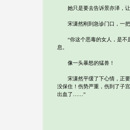
她只是要去告诉景亦泽，让他
宋潇然刚到急诊门口，一把
“你这个恶毒的女人，是不是
息。
像一头暴怒的猛兽！
宋潇然平缓了下心情，正要开
没保住！伤势严重，伤到了子
出血了……”