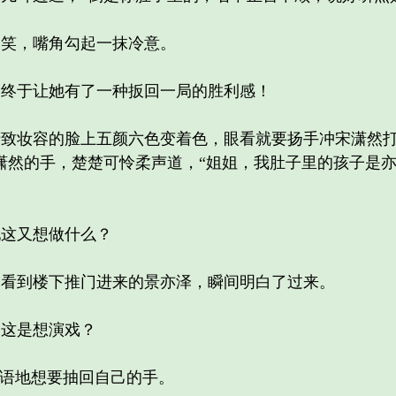
笑，嘴角勾起一抹冷意。
于让她有了一种扳回一局的胜利感！
妆容的脸上五颜六色变着色，眼看就要扬手冲宋潇然打
潇然的手，楚楚可怜柔声道，“姐姐，我肚子里的孩子是
这又想做什么？
到楼下推门进来的景亦泽，瞬间明白了过来。
这是想演戏？
语地想要抽回自己的手。