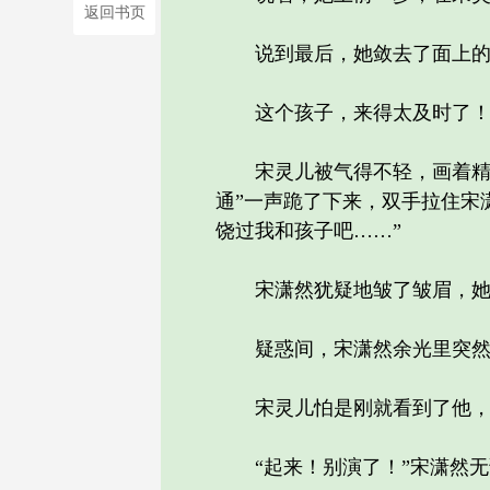
返回书页
说到最后，她敛去了面上的
这个孩子，来得太及时了！终
宋灵儿被气得不轻，画着精致
通”一声跪了下来，双手拉住宋
饶过我和孩子吧……”
宋潇然犹疑地皱了皱眉，她
疑惑间，宋潇然余光里突然看
宋灵儿怕是刚就看到了他，
“起来！别演了！”宋潇然无