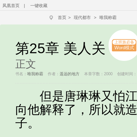
凤凰首页
|
一键收藏
首页
>
现代都市
>
唯我称霸
上班族必备
第25章 美人关
Word模式
正文
书名：
唯我称霸
作者：
遥远的地方
本章字数：2000
创建时间：201
但是唐琳琳又怕江来
向他解释了，所以就
子。