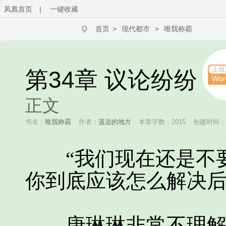
凤凰首页
|
一键收藏
首页
>
现代都市
>
唯我称霸
上班
第34章 议论纷纷
Wo
正文
书名：
唯我称霸
作者：
遥远的地方
本章字数：2015
创建时间：201
“我们现在还是不要
你到底应该怎么解决后
唐琳琳非常不理解，