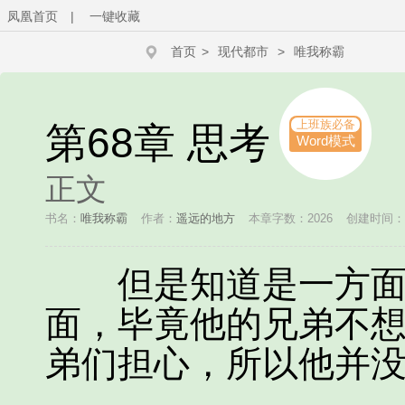
凤凰首页
|
一键收藏
首页
>
现代都市
>
唯我称霸
上班族必备
第68章 思考
Word模式
正文
书名：
唯我称霸
作者：
遥远的地方
本章字数：2026
创建时间：201
但是知道是一方面，
面，毕竟他的兄弟不
弟们担心，所以他并