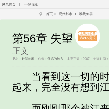
凤凰首页
|
一键收藏
首页
>
现代都市
>
唯我称霸
上班族必备
第56章 失望
Word模式
正文
书名：
唯我称霸
作者：
遥远的地方
本章字数：2007
创建时间：201
当看到这一切的时候
起来，完全没有想到
而刚刚那个被江来击