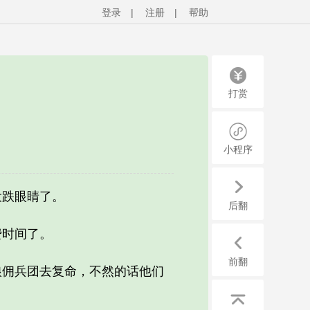
登录
|
注册
|
帮助
打赏
小程序
跌眼睛了。
后翻
时间了。
前翻
佣兵团去复命，不然的话他们