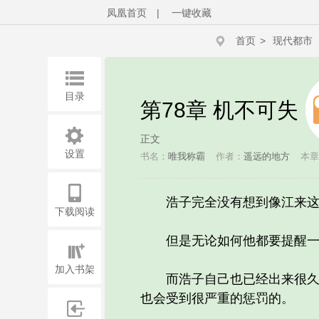
凤凰首页
|
一键收藏
首页
>
现代都市
目录
第78章 机不可失
正文
设置
书名：
唯我称霸
作者：
遥远的地方
本章
浩子完全没有想到像江来这样
下载阅读
但是无论如何他都要提醒一下
加入书架
而浩子自己也已经出来很久了
也会受到很严重的惩罚的。