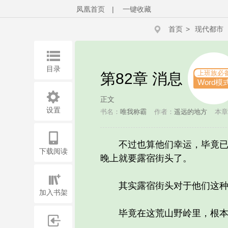
凤凰首页
|
一键收藏
首页
>
现代都市
目录
上班族必
第82章 消息
Word模
正文
设置
书名：
唯我称霸
作者：
遥远的地方
本章
不过也算他们幸运，毕竟已经
下载阅读
晚上就要露宿街头了。
其实露宿街头对于他们这种人
加入书架
毕竟在这荒山野岭里，根本