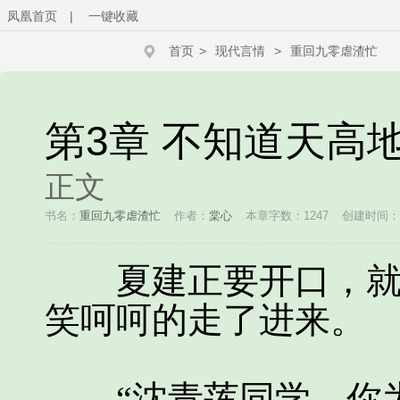
凤凰首页
|
一键收藏
首页
>
现代言情
>
重回九零虐渣忙
第3章 不知道天高
正文
书名：
重回九零虐渣忙
作者：
棠心
本章字数：1247
创建时间：202
夏建正要开口，就看
笑呵呵的走了进来。
“沈青莲同学，你为