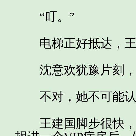
“叮。”
电梯正好抵达，王
沈意欢犹豫片刻，
不对，她不可能认
王建国脚步很快，仿