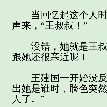
当回忆起这个人时，
声来，“王叔叔！”
没错，她就是王叔，
跟她还很亲近呢！
王建国一开始没反应
出她是谁时，脸色突然
人了。”