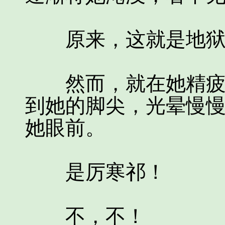
原来，这就是地狱
然而，就在她精疲力
到她的脚尖，光晕慢
她眼前。
是厉寒祁！
不，不！