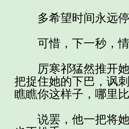
多希望时间永远停
可惜，下一秒，情
厉寒祁猛然推开她，
把捉住她的下巴，讽刺
瞧瞧你这样子，哪里比
说罢，他一把将她的