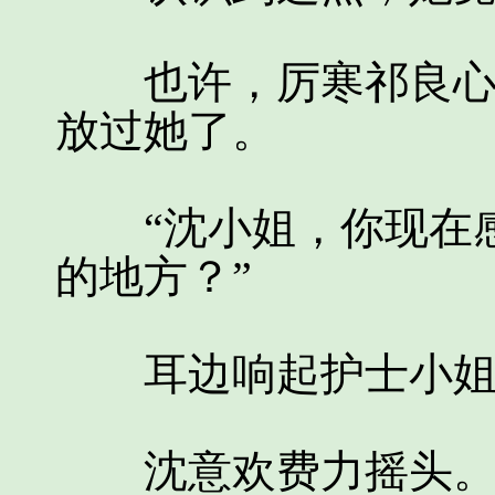
也许，厉寒祁良心发
放过她了。
“沈小姐，你现在感
的地方？”
耳边响起护士小姐
沈意欢费力摇头