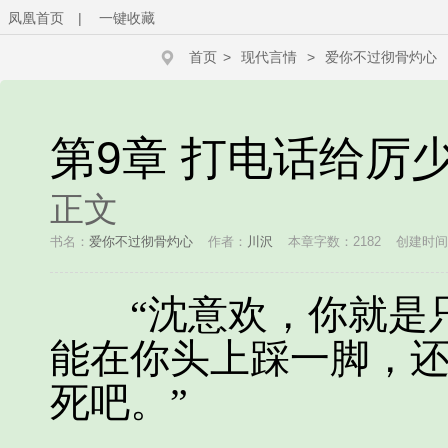
凤凰首页
|
一键收藏
首页
>
现代言情
>
爱你不过彻骨灼心
第9章 打电话给厉
正文
书名：
爱你不过彻骨灼心
作者：
川沢
本章字数：2182
创建时间：2
“沈意欢，你就是只
能在你头上踩一脚，
死吧。”