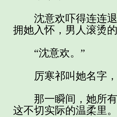
沈意欢吓得连连退后
拥她入怀，男人滚烫
“沈意欢。”
厉寒祁叫她名字，竟
那一瞬间，她所有的
这不切实际的温柔里