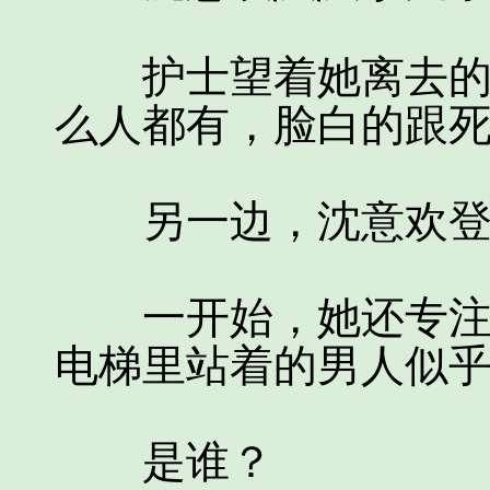
护士望着她离去的背
么人都有，脸白的跟死
另一边，沈意欢登
一开始，她还专注想
电梯里站着的男人似
是谁？