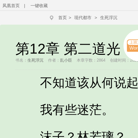
凤凰首页
|
一键收藏
首页
>
现代都市
>
生死浮沉
上班
第12章 第二道光
Wo
书名：
生死浮沉
作者：
乱小臣
本章字数：2864
创建时间：2021-0
不知道该从何说起
我有些迷茫。
沫子？林若璃？