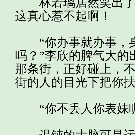
林若璃居然笑出了声
这真心惹不起啊！
“你办事就办事，身
吗？”李欣的脾气大的
那条街，正好碰上，
街的人的目光下把你扶
“你不丢人你表妹呢