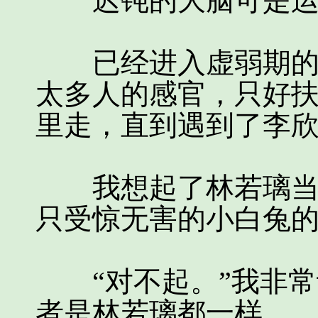
迟钝的大脑可是运作
已经进入虚弱期的林
太多人的感官，只好
里走，直到遇到了李
我想起了林若璃当时
只受惊无害的小白兔
“对不起。”我非常
者是林若璃都一样。