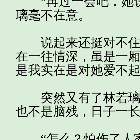
“再过一会吧，她说
璃毫不在意。
说起来还挺对不住李
在一往情深，虽是一
是我实在是对她爱不
突然又有了林若璃，
也不是脑残，日子一
“怎么？怕伤了人家