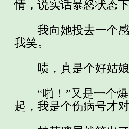
情，说实话暴怒状态
我向她投去一个感激
我笑。
啧，真是个好姑娘
“啪！”又是一个爆
起，我是个伤病号才