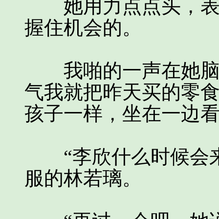
她用力点点头，表示
握住机会的。
我啪的一声在她脑壳
气我就把昨天买的零
孩子一样，坐在一边
“李欣什么时候会来
服的林若璃。