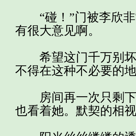
“碰！”门被李欣非
有很大意见啊。
希望这门千万别坏，
不得在这种不必要的
房间再一次只剩下了
也看着她。默契的相