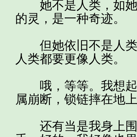
她不是人类，如她自
的灵，是一种奇迹。
但她依旧不是人类，
人类都要更像人类。
哦，等等。我想起那
属崩断，锁链摔在地
还有当是我身上围绕