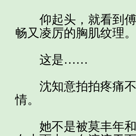
仰起头，就看到傅匀
畅又凌厉的胸肌纹理
这是……
沈知意拍拍疼痛不已
情。
她不是被莫丰年和沈