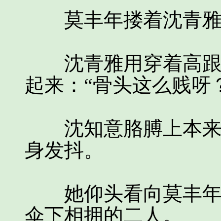
莫丰年搂着沈青雅
沈青雅用穿着高跟鞋
起来：“骨头这么贱呀
沈知意胳膊上本来就
身发抖。
她仰头看向莫丰年，
伞下相拥的二人。