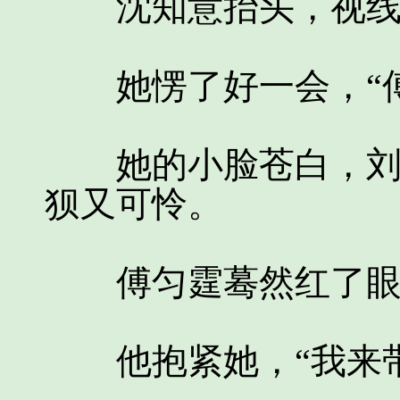
沈知意抬头，视线撞
她愣了好一会，“傅
她的小脸苍白，刘海
狈又可怜。
傅匀霆蓦然红了眼眶
他抱紧她，“我来带