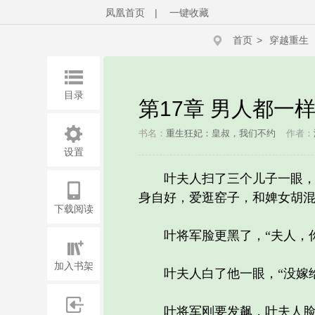
凤凰首页
|
一键收藏
首页
>
穿越重生
目录
第17章 男人都一
书名：
重生狂妃：皇叔，我们不约
作者：
设置
叶夫人扫了三个儿子一眼，“
身自好，爱逛窑子，和婢女胡混
下载阅读
叶将军脸更黑了，“夫人，你
加入书架
叶夫人白了他一眼，“没嫁给
叶将军刚要发飙，叶夫人脸红