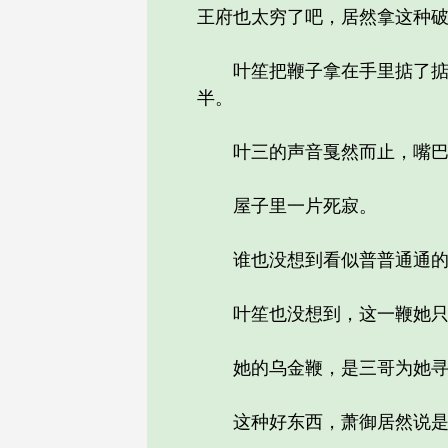
王府也太穷了吧，居然拿这种破
叶笙把鞭子拿在手里掂了掂，
半。
叶三的声音戛然而止，嘴巴
屋子里一片死寂。
谁也没想到看似普普通通的鞭
叶笙也没想到，这一鞭她只用
她的乌金鞭，是三哥为她寻来
这种好东西，萧御居然说是