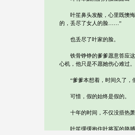
叶笙鼻头发酸，心里既懊悔又
的，丢尽了女人的脸……”
也丢尽了叶家的脸。
铁骨铮铮的爹爹愿意答应这门
心机，他只是不愿她伤心难过
“爹爹本想着，时间久了，假
可惜，假的始终是假的。
十年的时间，不仅没捂热萧
叶笙缓缓抱住叶将军的胳膊，