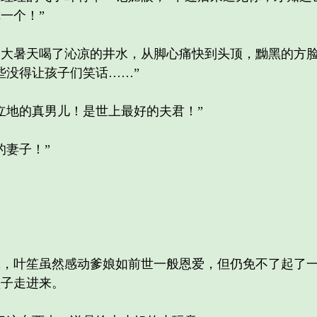
一个！”
暑天喝了沁凉的井水，从脚心痛快到头顶，黝黑的方脸
些没得让孩子们笑话……”
地的真男儿！是世上最好的夫君！”
妻子！”
叶笙虽然感动爹娘如前世一般恩爱，但仍免不了起了一
盒子走进来。