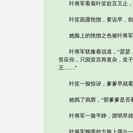
叶将军看着叶笙欲言又止，“
叶笙面露恍惚，要说早，前
她脸上的恍惚之色被叶将军和
叶将军犹豫着说道，“瑟瑟，
答应你，只因皇宫再复杂，皇
王……”
叶笙一脸惊讶，爹爹早就看
她抿了抿唇，“那爹爹是否看
叶将军一脸平静，摆明早就知
叶将军黝黑的方脸上露出一丝