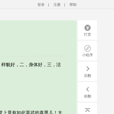
登录
|
注册
|
帮助
打赏
小程序
，样貌好，二，身体好，三，洁
后翻
前翻
世上竟有如此英武的真男儿！大