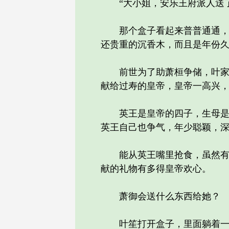
“大小姐，安乐王府派人送了
那个盒子看起来普普通通，黑
还贵重的沉香木，而且是年份
前世为了助萧桓争储，叶家费
献给过寿的皇帝，皇帝一高兴
英王是皇帝的四子，生母是最
英王自己也争气，年少聪颖，
能从英王嘴里抢食，虽然有叶
献的礼物有多得皇帝欢心。
萧御会送什么东西给她？
叶笙打开盒子，里面躺着一根