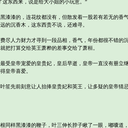
这东西来，说是给大小姐的小玩意。”
漆漆的，连花纹都没有，但散发着一股若有若无的香气
久远的沉香木，这东西贵不说，还难寻。
尽人力财力才寻到一段品相，香气，年份都很不错的沉
，就把打算交给英王萧桦的差事交给了萧桓。
受皇帝宠爱的皇贵妃，皇后早逝，皇帝一直没有册立继
深得皇帝喜爱。
笙先前刻意让人抬捧皇贵妃和英王，让多疑的皇帝猜忌
同样黑漆漆的鞭子，叶三伸长脖子瞅了一眼，嘟囔道，