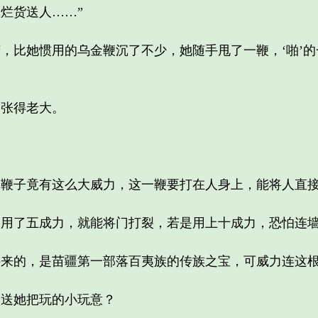
烂货送人……”
比她惯用的乌金鞭沉了不少，她随手甩了一鞭，‘啪’的
张得老大。
子竟有这么大威力，这一鞭要打在人身上，能将人直接
了五成力，就能将门打裂，若是用上十成力，恐怕连墙
的，是苗疆第一部落百夷族的传族之宝，可威力连这根
送她把玩的小玩意？