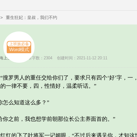
>
重生狂妃：皇叔，我们不约
上班族必备
样
Word模式
海上生明月
本章字数：2304
创建时间：2021-11-12 20:11
搜罗男人的重任交给你们了，要求只有四个‘好’字，一
的一律不要，四，性情好，温柔听话。”
怎么知道这么多？”
你之前，我也想学前朝那位长公主养面首的。”
红的飞了叶将军一记媚眼，“不过后来遇见你，才知这