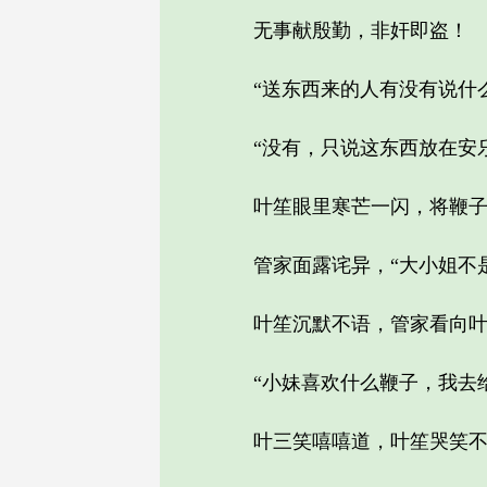
无事献殷勤，非奸即盗！
“送东西来的人有没有说什么
“没有，只说这东西放在安乐
叶笙眼里寒芒一闪，将鞭子放
管家面露诧异，“大小姐不是
叶笙沉默不语，管家看向叶将
“小妹喜欢什么鞭子，我去给
叶三笑嘻嘻道，叶笙哭笑不得