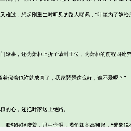
难过，想起刚重生时听见的路人嘲讽，“叶笙为了嫁给
婚事，还为萧桓上折子请封王位，为萧桓的前程四处奔
。
着假着也许就成真了，我家瑟瑟这么好，谁不爱呢？”
桓的心，还把叶家送上绝路。
脸颊轻轻蹭着，眼中含泪，嘴角却高高翘起，“爹爹说