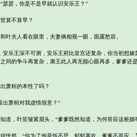
瑟瑟，你是不是早就认识安乐王？”
世算不算早？
叶夫人看在眼里，夫妻俩相视一眼，面露愁容。
安乐王深不可测，安乐王府比皇宫还复杂，你当初想嫁
子之间的争斗再复杂，康王此人再无能心眼再多，爹爹还
出萧桓的本性了吗？
出萧桓对我虚情假意？”
道，叶笙皱紧眉头，“爹爹既然知道，为何答应这桩婚
怅然，“你为了他茶饭不思，郁郁寡欢，爹爹不答应，又