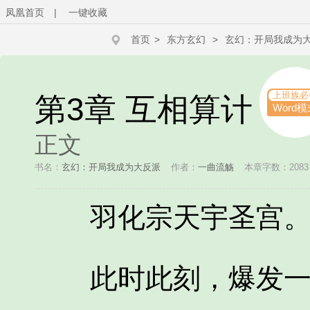
凤凰首页
|
一键收藏
首页
>
东方玄幻
>
玄幻：开局我成为
上班族必
第3章 互相算计
Word模
正文
书名：
玄幻：开局我成为大反派
作者：
一曲流觞
本章字数：2083
羽化宗天宇圣宫
此时此刻，爆发一