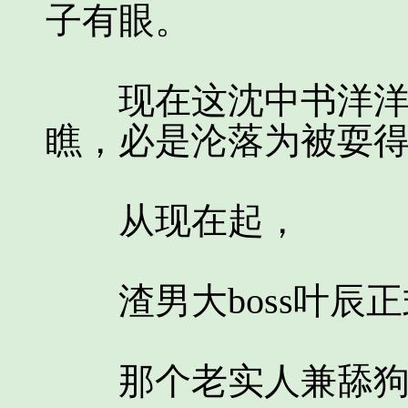
子有眼。
现在这沈中书洋洋得
瞧，必是沦落为被耍
从现在起，
渣男大boss叶辰正
那个老实人兼舔狗