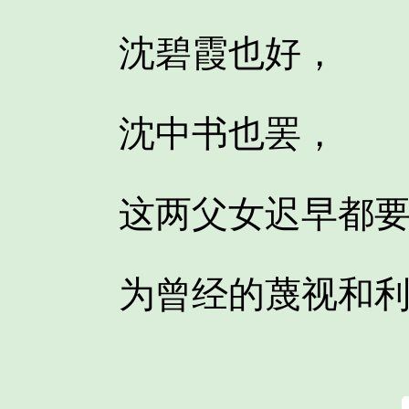
沈碧霞也好，
沈中书也罢，
这两父女迟早都要
为曾经的蔑视和利