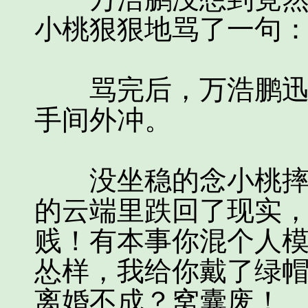
小桃狠狠地骂了一句：
骂完后，万浩鹏迅速
手间外冲。
没坐稳的念小桃摔到
的云端里跌回了现实，
贱！有本事你混个人
怂样，我给你戴了绿
离婚不成？窝囊废！