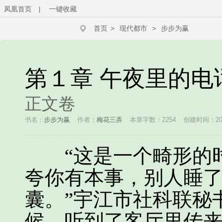
凤凰首页
|
一键收藏
首页
>
现代都市
>
步步为赢
第１章 午夜里的电
正文卷
书名：
步步为赢
作者：
梅花三弄
本章字数：2254
创建时间：2022
“这是一个畸形的时
夸你有本事，别人睡
囊。”宇江市社科联秘
候，听到了客厅里传