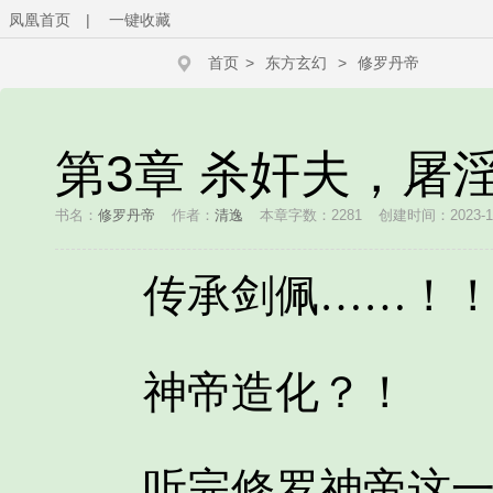
凤凰首页
|
一键收藏
首页
>
东方玄幻
>
修罗丹帝
第3章 杀奸夫，屠
书名：
修罗丹帝
作者：
清逸
本章字数：2281
创建时间：2023-12-
传承剑佩……！
神帝造化？！
听完修罗神帝这一