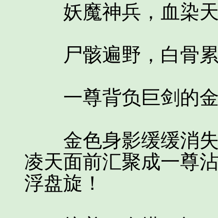
妖魔神兵，血染天
尸骸遍野，白骨累
一尊背负巨剑的金色
金色身影缓缓消失，
凌天面前汇聚成一尊
浮盘旋！