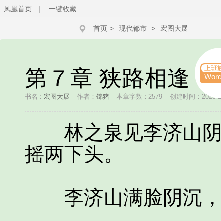
凤凰首页
|
一键收藏
首页
>
现代都市
>
宏图大展
上班
第７章 狭路相逢
Wor
书名：
宏图大展
作者：
锦猪
本章字数：2579
创建时间：2023-12-
林之泉见李济山阴冷
摇两下头。
李济山满脸阴沉，