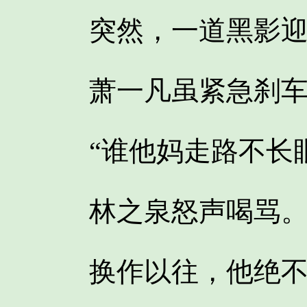
突然，一道黑影迎
萧一凡虽紧急刹车
“谁他妈走路不长眼
林之泉怒声喝骂
换作以往，他绝不