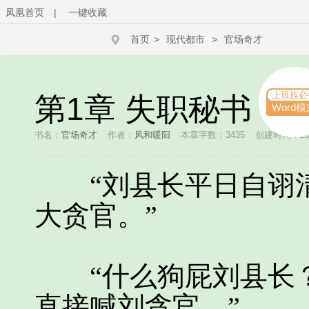
凤凰首页
|
一键收藏
首页
>
现代都市
>
官场奇才
上班族必
第1章 失职秘书
Word模
书名：
官场奇才
作者：
风和暖阳
本章字数：3435
创建时间：2025
“刘县长平日自诩清
大贪官。”
“什么狗屁刘县长？
直接喊刘贪官。”