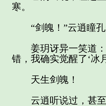
寒。
“剑魄！”云逍瞳孔
姜玥讶异一笑道：“
错，我确实觉醒了‘冰月
天生剑魄！
云逍听说过，甚至