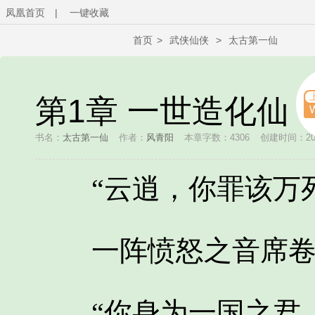
凤凰首页
|
一键收藏
首页
>
武侠仙侠
>
太古第一仙
第1章 一世造化仙
书名：
太古第一仙
作者：
风青阳
本章字数：4306
创建时间：2026
“云逍，你罪该万死
一阵愤怒之音席卷
“你身为一国之君，