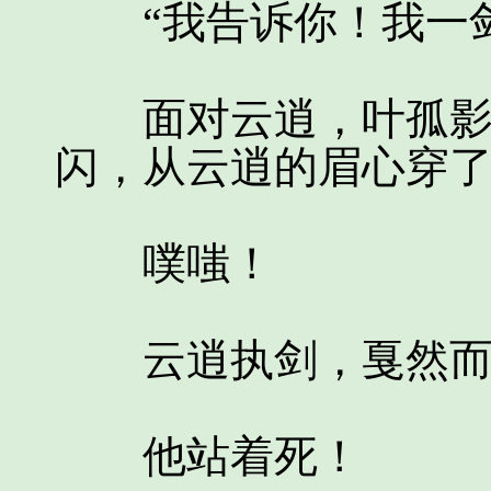
“我告诉你！我一剑
面对云逍，叶孤影只
闪，从云逍的眉心穿
噗嗤！
云逍执剑，戛然而
他站着死！