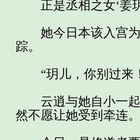
正是丞相之女‘姜玥
她今日本该入宫为后
踪。
“玥儿，你别过来！
云逍与她自小一起读
然不愿让她受到牵连