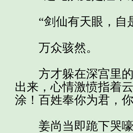
“剑仙有天眼，自是
万众骇然。
方才躲在深宫里的云
出来，心情激愤指着云
涂！百姓奉你为君，你
姜尚当即跪下哭嚎道