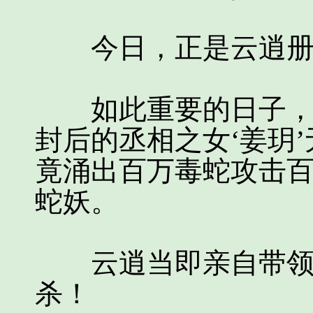
今日，正是云逍册
如此重要的日子，一
封后的丞相之女‘姜玥
竟涌出百万毒蛇攻击
蛇妖。
云逍当即亲自带领皇
杀！