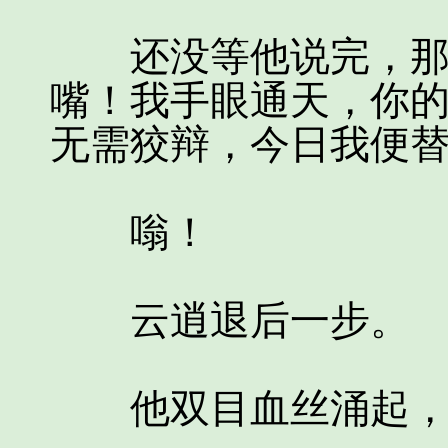
还没等他说完，那剑
嘴！我手眼通天，你
无需狡辩，今日我便替
嗡！
云逍退后一步。
他双目血丝涌起，