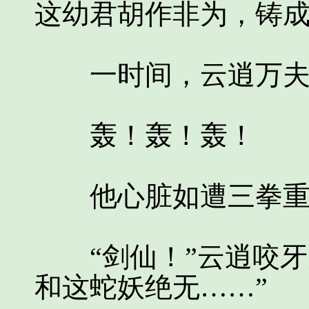
这幼君胡作非为，铸成
一时间，云逍万夫
轰！轰！轰！
他心脏如遭三拳重
“剑仙！”云逍咬牙
和这蛇妖绝无……”