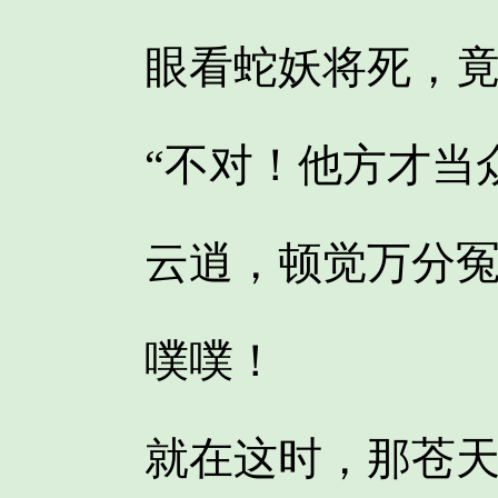
眼看蛇妖将死，竟
“不对！他方才当众
云逍，顿觉万分冤
噗噗！
就在这时，那苍天之