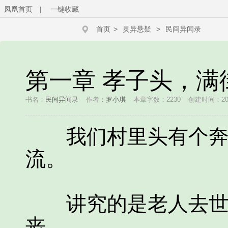
凤凰首页
|
一键收藏
首页
>
灵异悬疑
>
民间异闻录
第一章 孝子头，满
书名：
民间异闻录
作者：
罗小琪
本章字数：2230
创建时间：2026
我们村里头有个奔丧
流。
讲究的是老人去世之
丧。