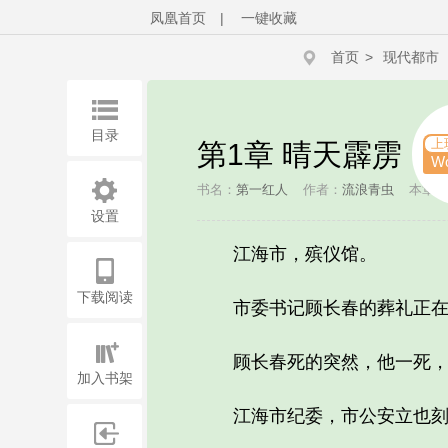
凤凰首页
|
一键收藏
首页
>
现代都市
目录
上
第1章 晴天霹雳
W
书名：
第一红人
作者：
流浪青虫
本章字
设置
江海市，殡仪馆。
下载阅读
市委书记顾长春的葬礼正在
顾长春死的突然，他一死，
加入书架
江海市纪委，市公安立也刻