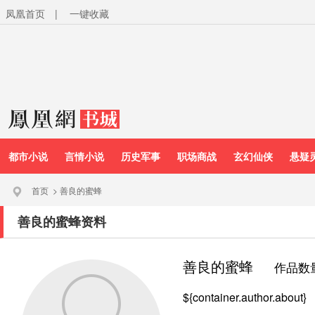
凤凰首页
|
一键收藏
都市小说
言情小说
历史军事
职场商战
玄幻仙侠
悬疑
首页
>
善良的蜜蜂
善良的蜜蜂资料
善良的蜜蜂
作品数
${container.author.about}