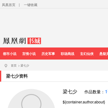
凤凰首页
|
一键收藏
都市小说
言情小说
历史军事
职场商战
玄幻仙侠
悬疑
首页
>
梁七少
梁七少资料
梁七少
作品数量：
${container.author.about}