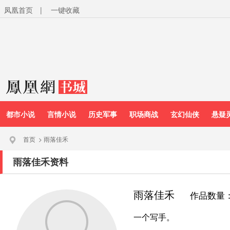
凤凰首页
|
一键收藏
都市小说
言情小说
历史军事
职场商战
玄幻仙侠
悬疑
首页
>
雨落佳禾
雨落佳禾资料
雨落佳禾
作品数量
一个写手。