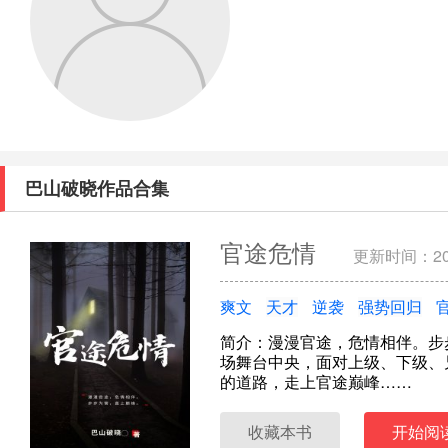
巴山破晓作品合集
官途危情
更新时间：202
爽文
天才
逆袭
强势回归
简介：漫漫官途，危情相伴。步
场舞台中央，面对上级、下级、
的道路，走上官途巅峰……
收藏本书
开始阅