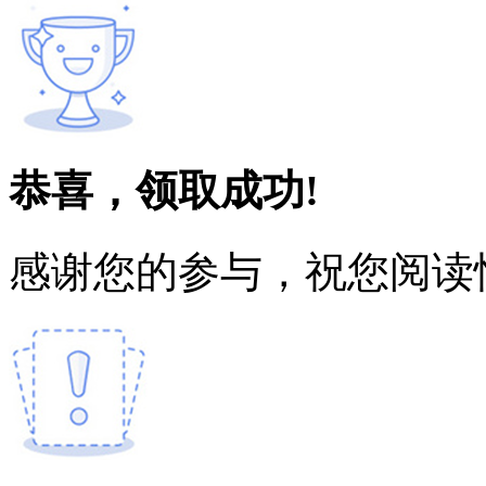
恭喜，领取成功!
感谢您的参与，祝您阅读