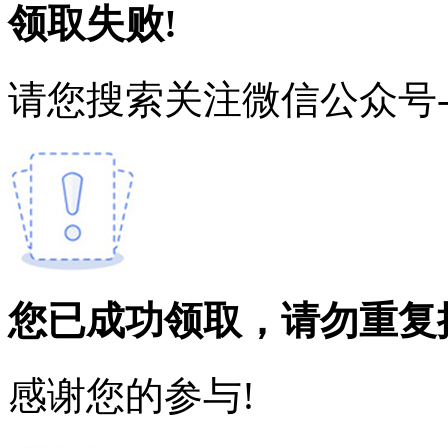
领取失败!
请您搜索关注微信公众号
您已成功领取，请勿重复
感谢您的参与!