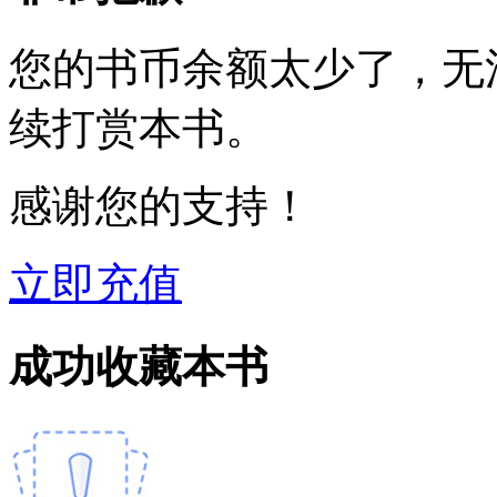
您的书币余额太少了，无
续打赏本书。
感谢您的支持！
立即充值
成功收藏本书