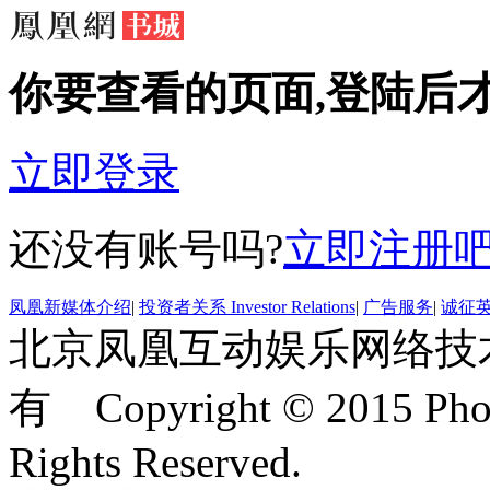
你要查看的页面,登陆后才
立即登录
还没有账号吗?
立即注册吧
凤凰新媒体介绍
|
投资者关系 Investor Relations
|
广告服务
|
诚征
北京凤凰互动娱乐网络技
有
Copyright © 2015 Phoe
Rights Reserved.