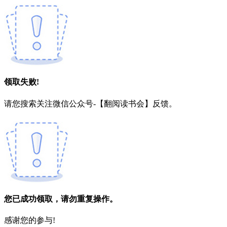
领取失败!
请您搜索关注微信公众号-【翻阅读书会】反馈。
您已成功领取，请勿重复操作。
感谢您的参与!