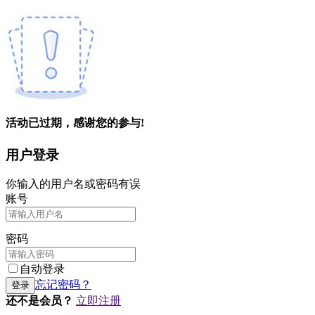
活动已过期，感谢您的参与!
用户登录
你输入的用户名或密码有误
账号
密码
自动登录
忘记密码？
登录
还不是会员？
立即注册